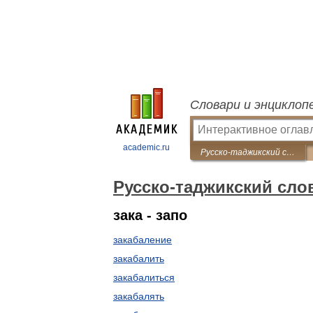
Словари и энциклоп
academic.ru
Русско-таджикский словарь
Русско-таджикский сло
зака - запо
закабаление
закабалить
закабалиться
закабалять