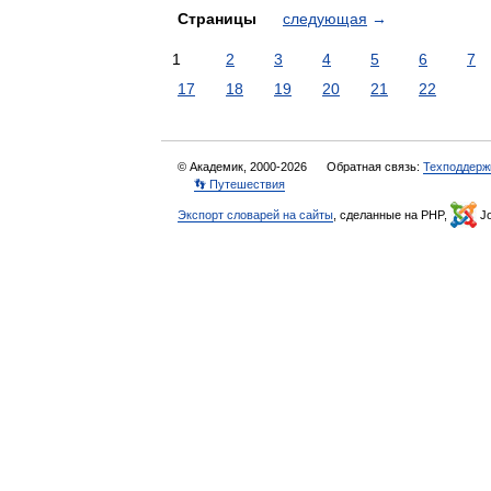
Страницы
следующая
→
1
2
3
4
5
6
7
17
18
19
20
21
22
© Академик, 2000-2026
Обратная связь:
Техподдерж
👣 Путешествия
Экспорт словарей на сайты
, сделанные на PHP,
Jo