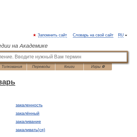
Запомнить сайт
Словарь на свой сайт
RU
едии на Академике
Толкования
Переводы
Книги
Игры ⚽
варь
закаленность
закалённый
закаливание
закаливать(ся)