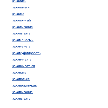
закалить
закалиться
закалка
закалочный
закалывание
закалывать
закаменелый
закаменеть
закамуфлировать
заканчивать
заканчиваться
закапать
закапаться
закапризничать
закапывание
закапывать