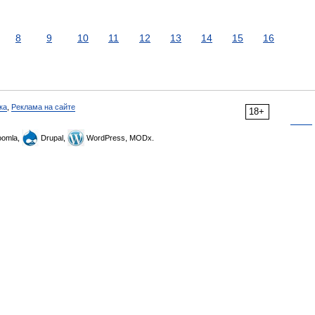
8
9
10
11
12
13
14
15
16
ка
,
Реклама на сайте
18+
omla,
Drupal,
WordPress, MODx.